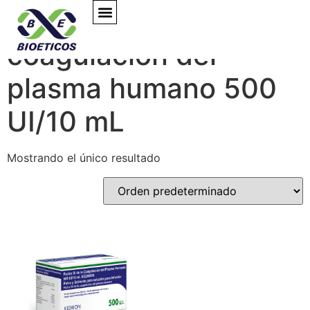
Factor IX de la
EXPERTS TALKS
coagulación del
plasma humano 500
UI/10 mL
Mostrando el único resultado