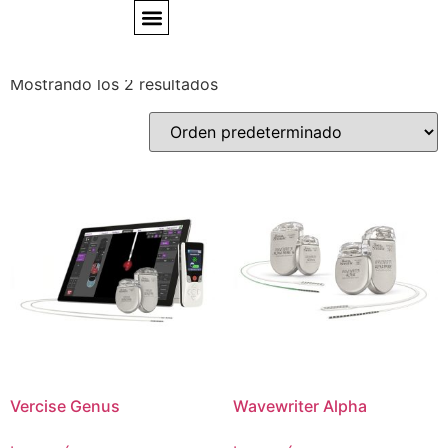
Parkison y Dolor
EXPERTS TALKS
Mostrando los 2 resultados
Vercise Genus
Wavewriter Alpha