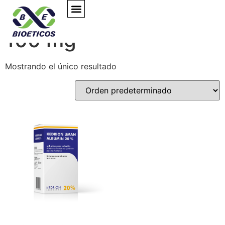
Albumina Humana
EXPERTS TALKS
100 mg
Mostrando el único resultado